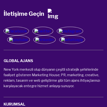
ekibimiz, dünya çapında birçok farklı kültürel
perspektifi bünyesinde barındırarak, markanıza
evrensel bir anlayış kazandırır.
İletişime Geçin
GLOBAL AJANS
360° Ajans
New York merkezli olup dünyanın çeşitli stratejik şehirlerinde
360 derece ajans olarak, markanızın her yönüyle
faaliyet gösteren Marketing House; PR, marketing, creative,
bütünleşik ve uyumlu bir strateji içinde gelişmesini
reklam, tasarım ve web geliştirme gibi tüm ajans ihtiyaçlarınızı
sağlıyoruz; bu da marketing, reklam ve tasarım gibi
karşılayacak entegre hizmet anlayışı sunuyor.
bir çok hizmeti tek bir çatı altında sunmamıza
olanak tanır. Bu entegre yaklaşım, markanızın
piyasada öne çıkmasını ve hedeflerine daha hızlı
KURUMSAL
ulaşmasını kolaylaştırır.